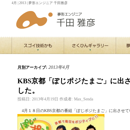
4月 | 2013 | 夢形エンジニア 千田雅彦
2013年4月
月別アーカイブ:
KBS京都「ぽじポジたまご」に出
した。
投稿日:
2013年4月19日
作成者:
Max_Senda
4月１８日のKBS京都の番組「ぽじポジたまご」に出させ